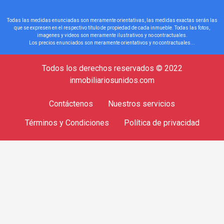
Todas las medidas enunciadas son meramente orientativas, las medidas exactas serán las
que se expresen en el respectivo título de propiedad de cada inmueble. Todas las fotos,
imagenes y videos son meramente ilustrativos y no contractuales.
Los precios enunciados son meramente orientativos y no contractuales...
Todos los derechos reservados © 2022
inmobiliariosunidos.com
Contáctenos
Nuestros servicios
Términos y Condiciones
Política de privacidad